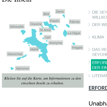
Denis
DIE SE
Bird
WILLK
Praslin
Félicite
Cousine
DER WE
Silhouette
St Anne
La Digue
KLIMA
Cerf
Anonyme
Frégate
DAS R
Mahé
SEYCH
Desroches
ERFORD
DER EI
Alphonse
LITERA
Klicken Sie auf die Karte, um Informationen zu den
einzelnen Inseln zu erhalten.
ERFORD
Unabhä