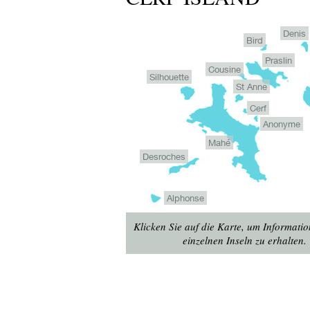
Denis
Bird
Praslin
Cousine
Silhouette
St Anne
Cerf
Anonyme
Mahé
Desroches
Alphonse
Klicken Sie auf die Karte, um Informati
einzelnen Inseln zu erhalten.