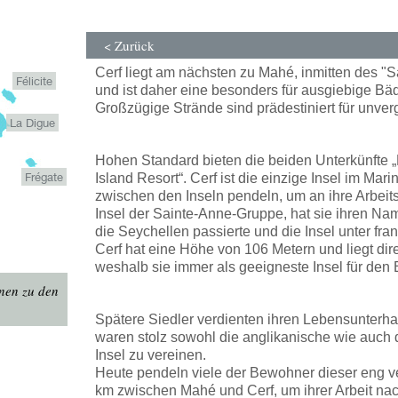
< Zurück
Cerf liegt am nächsten zu Mahé, inmitten des "
Félicite
und ist daher eine besonders für ausgiebige B
Großzügige Strände sind prädestiniert für unve
La Digue
Hohen Standard bieten die beiden Unterkünfte „L
Frégate
Island Resort“. Cerf ist die einzige Insel im Ma
zwischen den Inseln pendeln, um an ihre Arbeits
Insel der Sainte-Anne-Gruppe, hat sie ihren Na
die Seychellen passierte und die Insel unter fran
Cerf hat eine Höhe von 106 Metern und liegt di
weshalb sie immer als geeigneste Insel für den 
onen zu den
Spätere Siedler verdienten ihren Lebensunterha
waren stolz sowohl die anglikanische wie auch d
Insel zu vereinen.
Heute pendeln viele der Bewohner dieser eng ve
km zwischen Mahé und Cerf, um ihrer Arbeit n