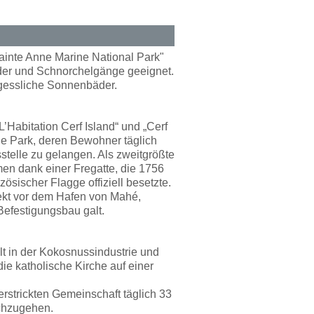
Sainte Anne Marine National Park"
äder und Schnorchelgänge geeignet.
rgessliche Sonnenbäder.
’Habitation Cerf Island“ und „Cerf
rine Park, deren Bewohner täglich
stelle zu gelangen. Als zweitgrößte
men dank einer Fregatte, die 1756
zösischer Flagge offiziell besetzte.
rekt vor dem Hafen von Mahé,
Befestigungsbau galt.
lt in der Kokosnussindustrie und
ie katholische Kirche auf einer
rstrickten Gemeinschaft täglich 33
achzugehen.