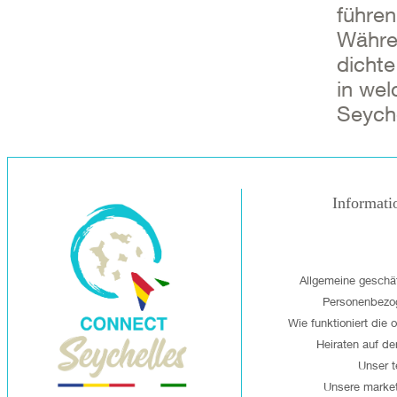
führe
Währe
dichte
in wel
Seyche
Informati
Allgemeine geschä
Personenbezo
Wie funktioniert die 
Heiraten auf de
Unser 
Unsere market