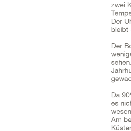
zwei 
Tempel
Der Uh
bleibt
Der Bo
wenige
sehen
Jahrhu
gewac
Da 90
es nic
wesent
Am be
Küsten