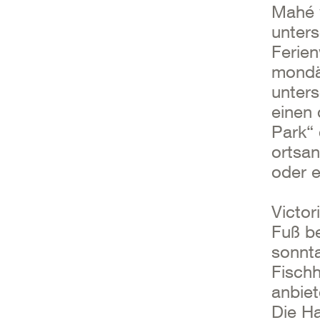
Mahé v
unters
Ferie
mondä
unters
einen
Park“ 
ortsan
oder e
Victor
Fuß be
sonnta
Fischh
anbiet
Die H