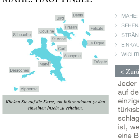
Denis
MAHÉ:
Bird
SEHEN
Praslin
Félicite
Cousine
STRÄN
Silhouette
St Anne
La Digue
EINKA
Cerf
WICHT
Anonyme
Frégate
Mahé
< Zurü
Desroches
Jeder
Alphonse
auf de
einzig
Klicken Sie auf die Karte, um Informationen zu den
einzelnen Inseln zu erhalten.
türkis
schlag
ist, w
eine B