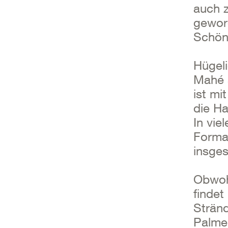
auch z
geword
Schönh
Hügeli
Mahé 
ist mi
die Ha
In vie
Forma
insges
Obwohl
finde
Strän
Palme